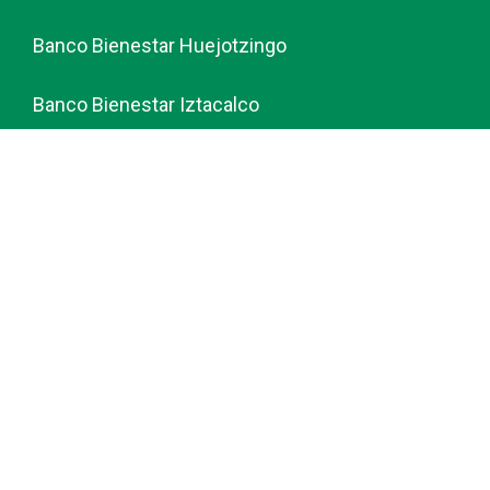
Banco Bienestar Huejotzingo
Banco Bienestar Iztacalco
Banco Bienestar La piedad
© guiabancobienestar.com - 2026
Política de Privacidad y Cookies
Terminos del Servicio (TOS)
Sobre Nosotros