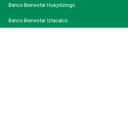
Banco Bienestar Huejotzingo
Banco Bienestar Iztacalco
Banco Bienestar La piedad
© guiabancobienestar.com - 2026
Política de Privacidad y Cookies
Terminos del Servicio (TOS)
Sobre Nosotros