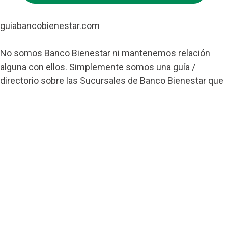
guiabancobienestar.com
No somos Banco Bienestar ni mantenemos relación
alguna con ellos. Simplemente somos una guía /
directorio sobre las Sucursales de Banco Bienestar que
pretende ayudar a todos los usuarios de esta entidad.
Contacto
Banco Bienestar San Luís Rio Colorado
Banco Bienestar Tapachula
Banco Bienestar Huejotzingo
Banco Bienestar Iztacalco