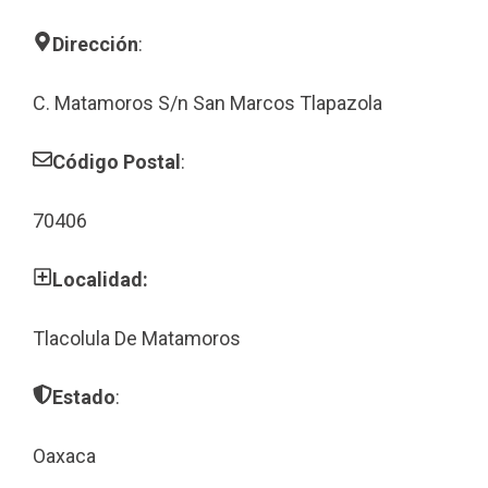
Dirección
:
C. Matamoros S/n San Marcos Tlapazola
Código Postal
:
70406
Localidad:
Tlacolula De Matamoros
Estado
:
Oaxaca