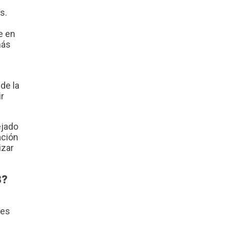
s.
e en
más
de la
r
ejado
ación
izar
3?
les