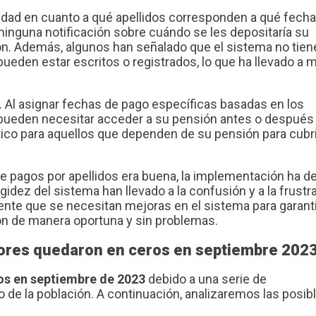
aridad en cuanto a qué apellidos corresponden a qué fecha
inguna notificación sobre cuándo se les depositaría su
ción. Además, algunos han señalado que el sistema no tien
pueden estar escritos o registrados, lo que ha llevado a 
ma. Al asignar fechas de pago específicas basadas en los
 pueden necesitar acceder a su pensión antes o después 
ico para aquellos que dependen de su pensión para cubri
de pagos por apellidos era buena, la implementación ha d
gidez del sistema han llevado a la confusión y a la frustr
dente que se necesitan mejoras en el sistema para garant
ón de manera oportuna y sin problemas.
ayores quedaron en ceros en septiembre 202
os en septiembre de 2023
debido a una serie de
 de la población. A continuación, analizaremos las posib