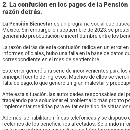
2. La confusión en los pagos de la Pensión
razón detrás.
La Pensión Bienestar
es un programa social que busca 
México. Sin embargo, en septiembre de 2023, se presen
generando preocupación e incertidumbre entre los benef
La razón detrás de esta confusión radica en un error e
informes oficiales, hubo una falla en la base de datos q
correspondiente en el mes de septiembre.
Este error generó una serie de inconvenientes para l
principal fuente de ingresos. Muchos de ellos se viero
falta de pago, lo que generó un gran malestar y preocup
Ante esta situación, las autoridades responsables del
trabajando para solucionar el problema lo más pronto p
implementar medidas para evitar este tipo de situacione
Además, se habilitaron líneas telefónicas y se dispuso 
reclamos de los beneficiarios afectados. Se brindó inf
realizaron esfuerzos por agilizar los trámites necesarios