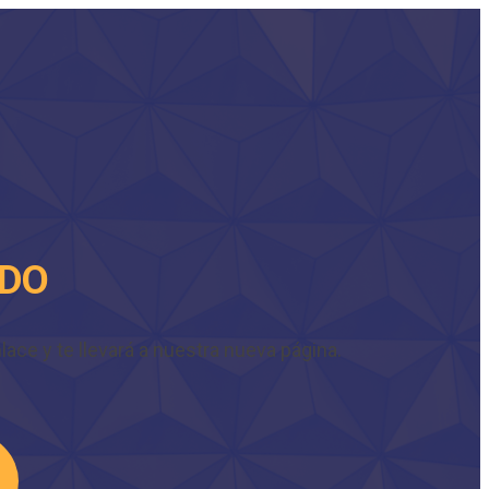
IDO
ace y te llevará a nuestra nueva página.