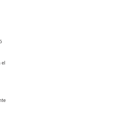
s
ó
 el
nte