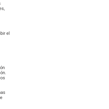
s
es,
bir el
ión
ión.
ros
nas
de