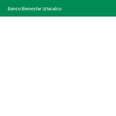
Banco Bienestar Iztacalco
Banco Bienestar La piedad
© guiabancobienestar.com - 2026
Política de Privacidad y Cookies
Terminos del Servicio (TOS)
Sobre Nosotros