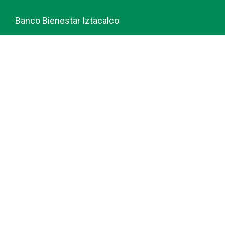
Banco Bienestar Iztacalco
Banco Bienestar La piedad
© guiabancobienestar.com - 2026
Política de Privacidad y Cookies
Terminos del Servicio (TOS)
Sobre Nosotros