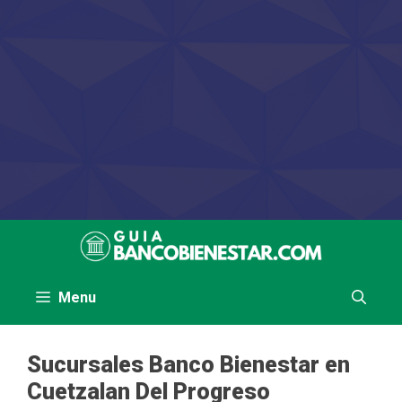
Saltar
al
contenido
Menu
Sucursales Banco Bienestar en
Cuetzalan Del Progreso