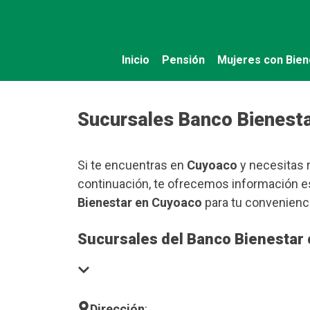
Saltar
al
contenido
Inicio
Pensión
Mujeres con Bien
Sucursales Banco Bienest
Si te encuentras en
Cuyoaco
y necesitas r
continuación, te ofrecemos información es
Bienestar en Cuyoaco
para tu convenienci
Sucursales del Banco Bienestar
Dirección
: