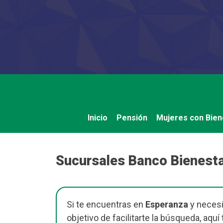
Saltar
al
contenido
Inicio
Pensión
Mujeres con Bien
Sucursales Banco Bienesta
Si te encuentras en
Esperanza
y necesi
objetivo de facilitarte la búsqueda, aqu