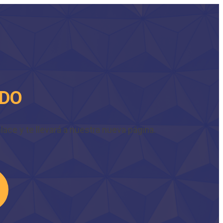
IDO
ace y te llevará a nuestra nueva página.