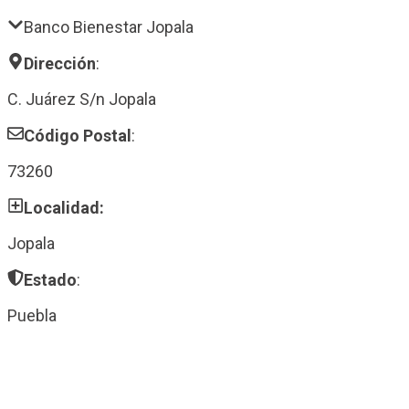
Banco Bienestar Jopala
Dirección
:
C. Juárez S/n Jopala
Código Postal
:
73260
Localidad:
Jopala
Estado
:
Puebla