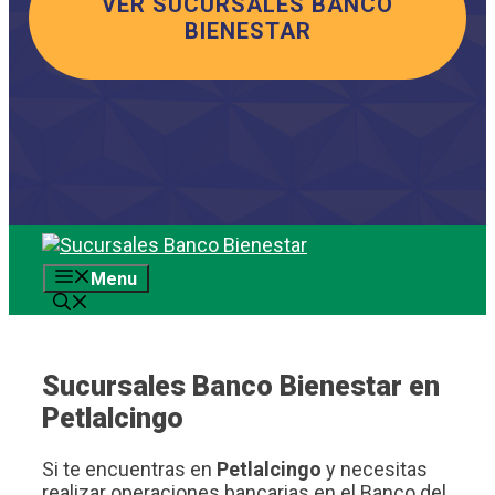
VER SUCURSALES BANCO
BIENESTAR
Saltar
al
Menu
contenido
Sucursales Banco Bienestar en
Petlalcingo
Si te encuentras en
Petlalcingo
y necesitas
realizar operaciones bancarias en el Banco del