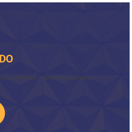
IDO
ace y te llevará a nuestra nueva página.