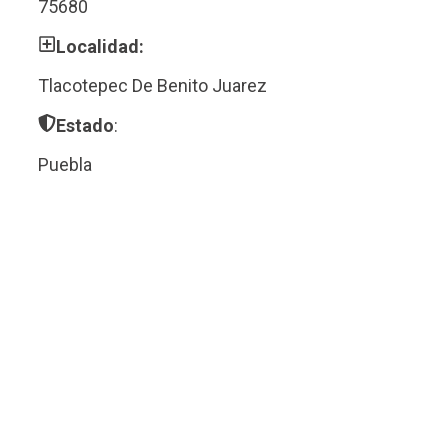
75680
Localidad:
Tlacotepec De Benito Juarez
Estado
:
Puebla