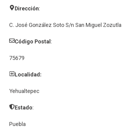
Dirección
:
C. José González Soto S/n San Miguel Zozutla
Código Postal
:
75679
Localidad:
Yehualtepec
Estado
:
Puebla