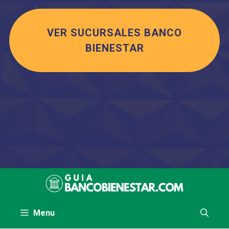
VER SUCURSALES BANCO
BIENESTAR
Saltar
al
contenido
Menu