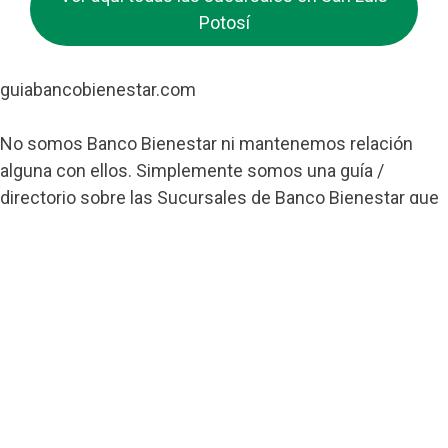
Potosí
guiabancobienestar.com
No somos Banco Bienestar ni mantenemos relación
alguna con ellos. Simplemente somos una guía /
directorio sobre las Sucursales de Banco Bienestar que
pretende ayudar a todos los usuarios de esta entidad.
Contacto
Banco Bienestar San Luís Rio Colorado
Banco Bienestar Tapachula
Banco Bienestar Huejotzingo