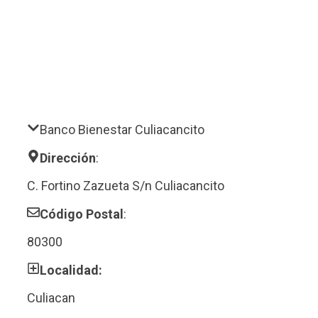
Banco Bienestar Culiacancito
Dirección
:
C. Fortino Zazueta S/n Culiacancito
Código Postal
:
80300
Localidad:
Culiacan