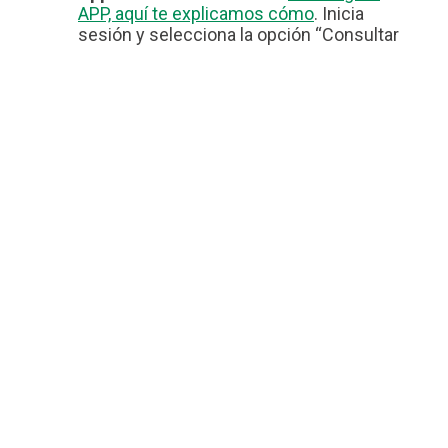
APP, aquí te explicamos cómo
. Inicia
sesión y selecciona la opción “Consultar
Saldo”.
Llamada telefónica:
Marca al
800-900-
2000
teléfono de atención del Banco.
Marca en tu teclado la opción 1 para
conocer tu saldo total.
Cajero automático:
Acude al cajero del
Banco Bienestar Culiacan que te hemos
comentado más arriba. Ingresa tu tarjeta,
ingresa tu NIP (Número de identificación
Personal) y selecciona la opción
“
Consultar Saldo
“.
Ten en cuenta, que lo que ahora se conoce
como Banco del Bienestar, hace unos años se
conocía como Bansefi, es lo mismo, por lo que
si buscas una sucursal
Bansefi en Culiacan
,
puedes acudir a cualquiera de estas.