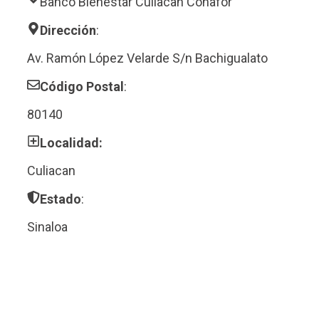
Banco Bienestar Culiacan Conafor
Dirección
:
Av. Ramón López Velarde S/n Bachigualato
Código Postal
:
80140
Localidad:
Culiacan
Estado
:
Sinaloa