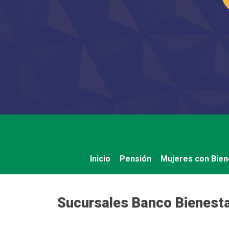
Saltar
al
contenido
Inicio
Pensión
Mujeres con Bien
Sucursales Banco Bienest