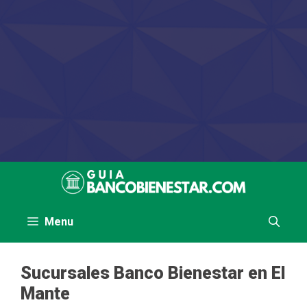
Saltar
al
contenido
Menu
Sucursales Banco Bienestar en El
Mante