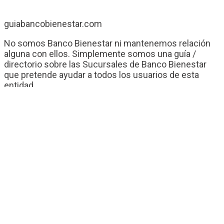
guiabancobienestar.com
No somos Banco Bienestar ni mantenemos relación
alguna con ellos. Simplemente somos una guía /
directorio sobre las Sucursales de Banco Bienestar
que pretende ayudar a todos los usuarios de esta
entidad.
Contacto
Banco Bienestar San Luís Rio Colorado
Banco Bienestar Tapachula
Banco Bienestar Huejotzingo
Banco Bienestar Iztacalco
Banco Bienestar La piedad
© guiabancobienestar.com - 2026