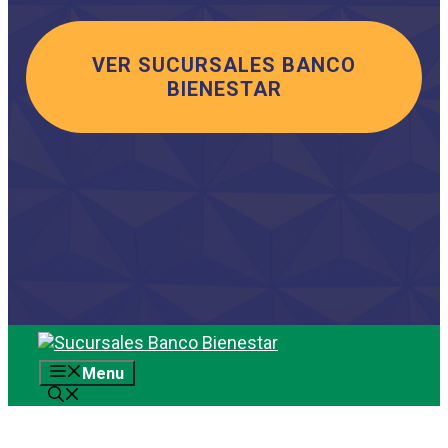
VER SUCURSALES BANCO
BIENESTAR
Saltar
al
Menu
contenido