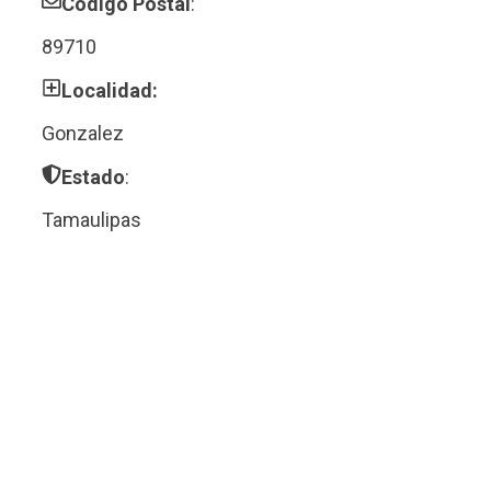
Código Postal
:
89710
Localidad:
Gonzalez
Estado
:
Tamaulipas