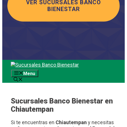
VER SUCURSALES BANCO
BIENESTAR
Saltar
al
Menu
contenido
Sucursales Banco Bienestar en
Chiautempan
Si te encuentras en
Chiautempan
y necesitas