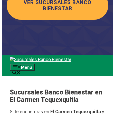
VER SUCURSALES BANCO
BIENESTAR
Saltar
al
Menu
contenido
Sucursales Banco Bienestar en
El Carmen Tequexquitla
Si te encuentras en
El Carmen Tequexquitla
y