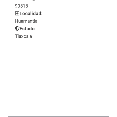
90515
Localidad:
Huamantla
Estado
:
Tlaxcala