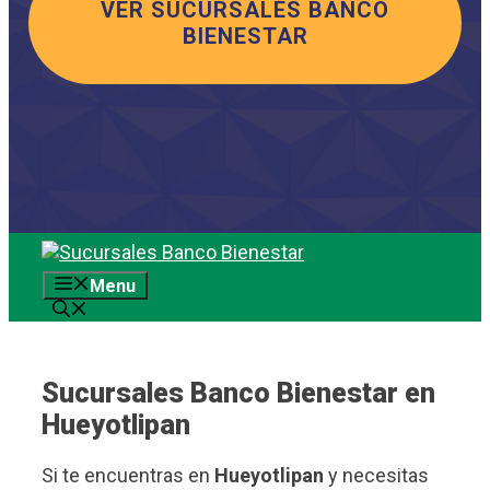
VER SUCURSALES BANCO
BIENESTAR
Saltar
al
Menu
contenido
Sucursales Banco Bienestar en
Hueyotlipan
Si te encuentras en
Hueyotlipan
y necesitas