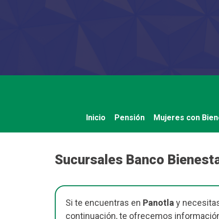
Saltar
al
contenido
Inicio
Pensión
Mujeres con Bien
Sucursales Banco Bienesta
Si te encuentras en
Panotla
y necesitas
continuación, te ofrecemos información