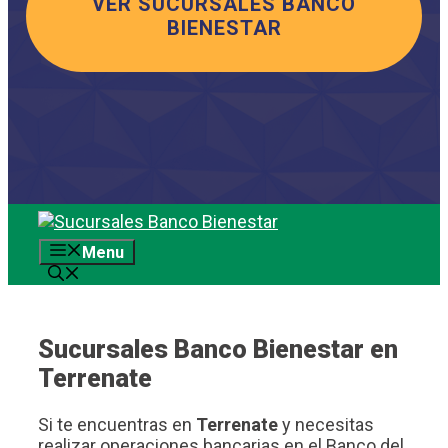
VER SUCURSALES BANCO
BIENESTAR
Saltar
al
Menu
contenido
Sucursales Banco Bienestar en
Terrenate
Si te encuentras en
Terrenate
y necesitas
realizar operaciones bancarias en el Banco del