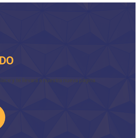
IDO
ace y te llevará a nuestra nueva página.