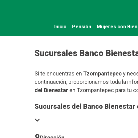
Saltar
al
contenido
Inicio
Pensión
Mujeres con Bien
Sucursales Banco Bienest
Si te encuentras en
Tzompantepec
y nece
continuación, proporcionamos toda la info
del Bienestar
en Tzompantepec para tu c
Sucursales del Banco Bienestar
Dirección
: