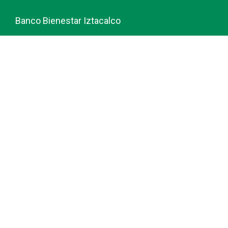
Banco Bienestar Iztacalco
Banco Bienestar La piedad
© guiabancobienestar.com - 2026
Política de Privacidad y Cookies
Terminos del Servicio (TOS)
Sobre Nosotros