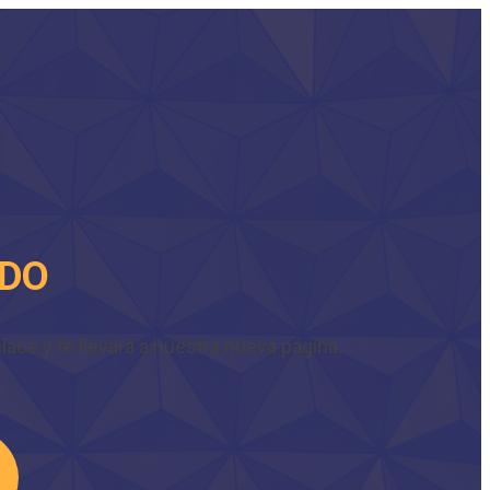
IDO
ace y te llevará a nuestra nueva página.