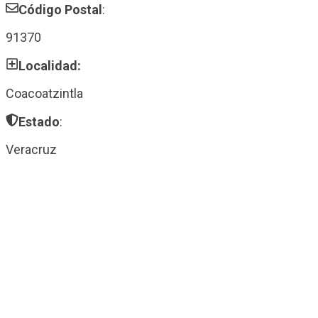
Código Postal
:
91370
Localidad:
Coacoatzintla
Estado
:
Veracruz