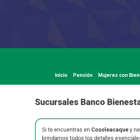
Saltar
al
contenido
Inicio
Pensión
Mujeres con Bien
Sucursales Banco Bienest
Si te encuentras en
Cosoleacaque
y ne
brindamos todos los detalles esenciale