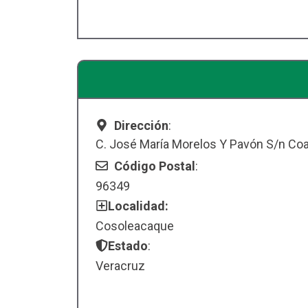
Dirección
:
C. José María Morelos Y Pavón S/n Coa
Código Postal
:
96349
Localidad:
Cosoleacaque
Estado
:
Veracruz