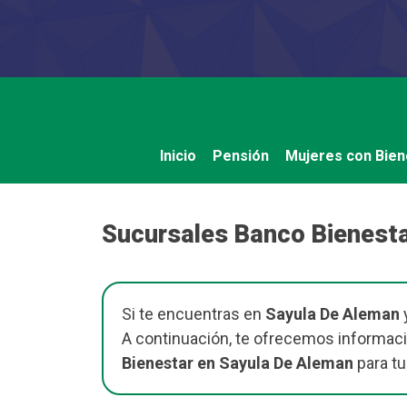
Saltar
al
contenido
Inicio
Pensión
Mujeres con Bien
Sucursales Banco Bienesta
Si te encuentras en
Sayula De Aleman
y
A continuación, te ofrecemos informaci
Bienestar en Sayula De Aleman
para tu