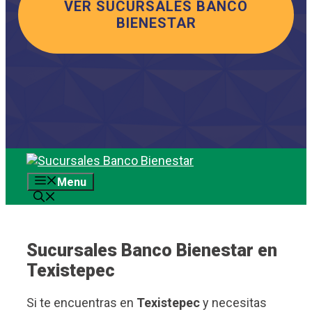
VER SUCURSALES BANCO
BIENESTAR
Saltar
al
Menu
contenido
Sucursales Banco Bienestar en
Texistepec
Si te encuentras en
Texistepec
y necesitas