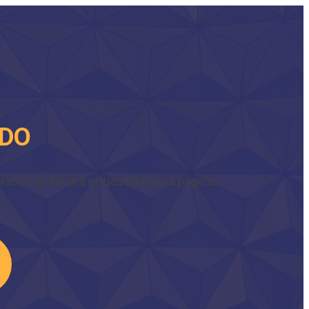
IDO
ace y te llevará a nuestra nueva página.