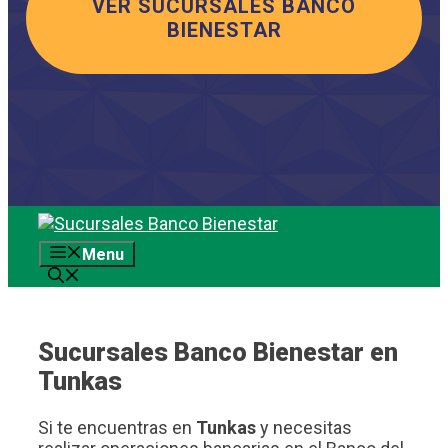
VER SUCURSALES BANCO
BIENESTAR
Saltar
al
Menu
contenido
Sucursales Banco Bienestar en
Tunkas
Si te encuentras en
Tunkas
y necesitas