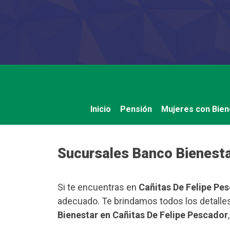
Saltar
al
contenido
Inicio
Pensión
Mujeres con Bien
Sucursales Banco Bienesta
Si te encuentras en
Cañitas De Felipe Pe
adecuado. Te brindamos todos los detalles
Bienestar en Cañitas De Felipe Pescador