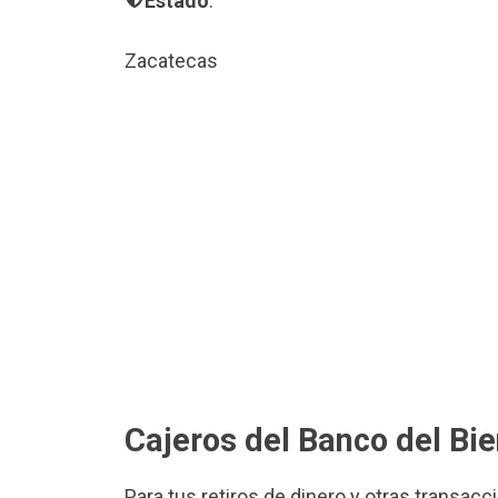
Estado
:
Zacatecas
Cajeros del Banco del Bi
Para tus retiros de dinero y otras transacc