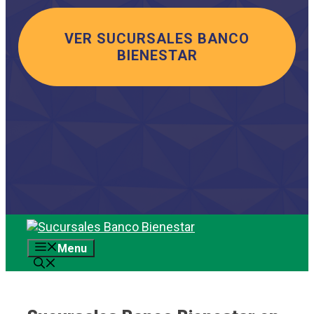
VER SUCURSALES BANCO
BIENESTAR
Saltar
al
Menu
contenido