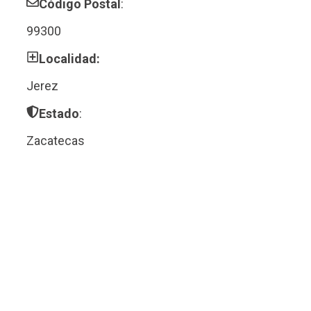
Código Postal
:
99300
Localidad:
Jerez
Estado
:
Zacatecas