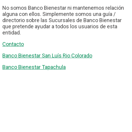
No somos Banco Bienestar ni mantenemos relación
alguna con ellos. Simplemente somos una guía /
directorio sobre las Sucursales de Banco Bienestar
que pretende ayudar a todos los usuarios de esta
entidad.
Contacto
Banco Bienestar San Luís Rio Colorado
Banco Bienestar Tapachula
Banco Bienestar Huejotzingo
Banco Bienestar Iztacalco
Banco Bienestar La piedad
© guiabancobienestar.com - 2026
Política de Privacidad y Cookies
Terminos del Servicio
(TOS)
Sobre Nosotros