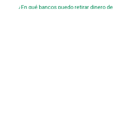
¿En qué bancos puedo retirar dinero de
mi tarjeta del Bienestar en el 2023?
Cómo realizar el cambio de la Tarjeta del
Bienestar Puebla: Guía paso a paso
guiabancobienestar.com
No somos Banco Bienestar ni mantenemos