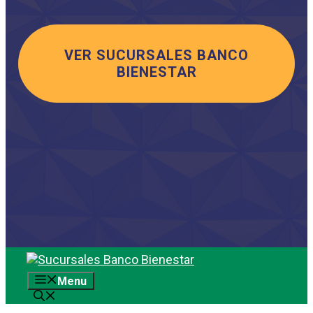
VER SUCURSALES BANCO
BIENESTAR
Saltar
al
Menu
contenido