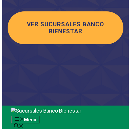
VER SUCURSALES BANCO
BIENESTAR
Saltar
al
Menu
contenido